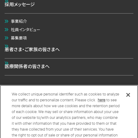
採用メッセージ
事業紹介
社員インタビュー
募集要項
患者さま・ご家族の皆さまへ
医療関係者の皆さまへ
We collect unique personal identifier such as cookies to analyze
個人情報の取扱いについて
クッキーポリシー
our traffic and to personalize content. Please click
here
to see
more details about how we use cookies and the retention period
クッキープリファレンス
of each cookie. We may sell or share information about your use
of our website to/with our analytics partners, who may combine
Copyright © 太陽ファルマ株式会社 All Rights Reserved.
it with other information that you have provided to them or that
they have collected from your use of their services. You have
the right to opt out of sale or share of your personal information