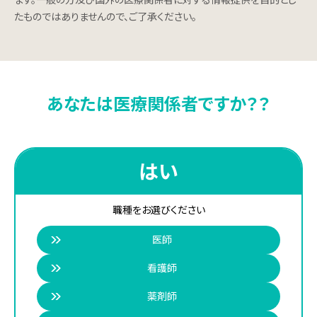
ます。一般の方及び国外の医療関係者に対する情報提供を目的とし
採用メッセージ
たものではありませんので、ご了承ください。
事業紹介
社員インタビュー
あなたは医療関係者ですか？？
募集要項
お問い合わせ
はい
職種をお選びください
患者さま・ご家族の皆さまへ
医師
看護師
医療関係者の皆さまへ
薬剤師