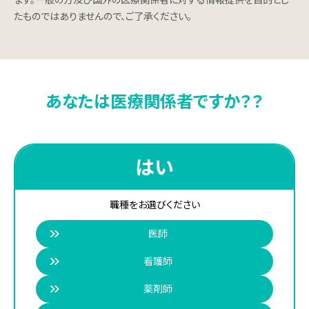
ます。一般の方及び国外の医療関係者に対する情報提供を目的とし
採用メッセージ
たものではありませんので、ご了承ください。
事業紹介
社員インタビュー
あなたは医療関係者ですか？？
募集要項
お問い合わせ
はい
職種をお選びください
患者さま・ご家族の皆さまへ
医師
看護師
医療関係者の皆さまへ
薬剤師