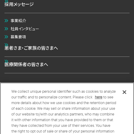
採用メッセージ
事業紹介
社員インタビュー
募集要項
患者さま・ご家族の皆さまへ
医療関係者の皆さまへ
We collect unique personal identifier such as cookies to analyze
個人情報の取扱いについて
クッキーポリシー
our traffic and to personalize content. Please click
here
to see
more details about how we use cookies and the retention period
クッキープリファレンス
of each cookie. We may sell or share information about your use
of our website to/with our analytics partners, who may combine
Copyright © 太陽ファルマ株式会社 All Rights Reserved.
it with other information that you have provided to them or that
they have collected from your use of their services. You have
the right to opt out of sale or share of your personal information