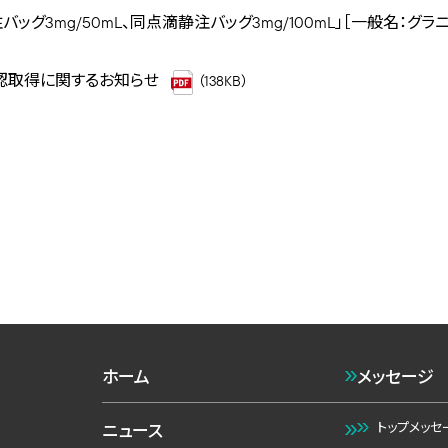
バッグ3mg/50mL、同点滴静注バッグ3mg/100mL」［一般名
認取得に関するお知らせ
（138KB）
ホーム
メッセージ
トップメッセ
ニュース