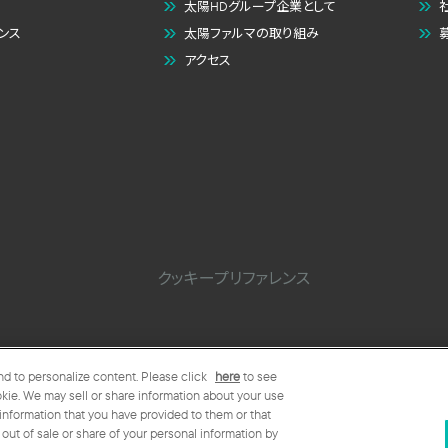
太陽HDグループ企業として
ンス
太陽ファルマの取り組み
アクセス
クッキープリファレンス
and to personalize content. Please click
here
to see
kie. We may sell or share information about your use
 information that you have provided to them or that
海外
生産・販売拠点
 out of sale or share of your personal information by