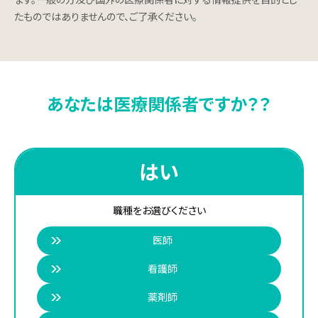
ます。一般の方及び国外の医療関係者に対する情報提供を目的とし
採用メッセージ
たものではありませんので、ご了承ください。
事業紹介
社員インタビュー
あなたは医療関係者ですか？？
募集要項
お問い合わせ
はい
職種をお選びください
患者さま・ご家族の皆さまへ
医師
看護師
医療関係者の皆さまへ
薬剤師