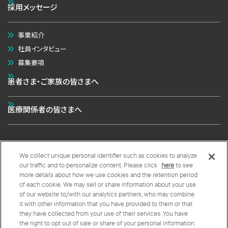
採用メッセージ
事業紹介
社員インタビュー
募集要項
患者さま・ご家族の皆さまへ
医療関係者の皆さまへ
We collect unique personal identifier such as cookies to analyze
個人情報の取扱いについて
クッキーポリシー
our traffic and to personalize content. Please click
here
to see
more details about how we use cookies and the retention period
クッキープリファレンス
of each cookie. We may sell or share information about your use
of our website to/with our analytics partners, who may combine
Copyright © 太陽ファルマ株式会社 All Rights Reserved.
it with other information that you have provided to them or that
they have collected from your use of their services. You have
the right to opt out of sale or share of your personal information